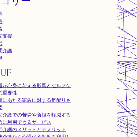
テゴリー
調
身
談
立支援
労
問介護
担
 UP
護が心身に与える影響とセルフケ
の重要性
護にあたる家族に対する気配りも
要
宅介護での苦労や負担を軽減する
めに利用できるサービス
宅介護のメリットとデメリット
族介護なら介護保険制度を利用し