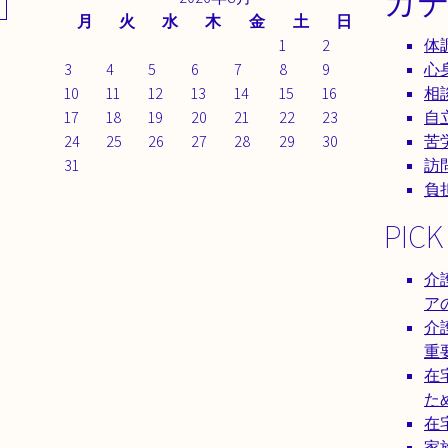
カ
月
火
水
木
金
土
日
1
2
体
3
4
5
6
7
8
9
心
10
11
12
13
14
15
16
相
17
18
19
20
21
22
23
自
24
25
26
27
28
29
30
苦
31
訪
負
PICK
介
ア
介
重
在
た
在
家