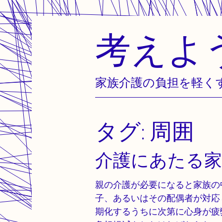
考えよ
Skip
to
content
家族介護の負担を軽く
タグ:
周囲
介護にあたる家
親の介護が必要になると家族の
子、あるいはその配偶者が対応
期化するうちに次第に心身が疲