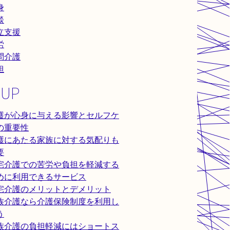
身
談
立支援
労
問介護
担
 UP
護が心身に与える影響とセルフケ
の重要性
護にあたる家族に対する気配りも
要
宅介護での苦労や負担を軽減する
めに利用できるサービス
宅介護のメリットとデメリット
族介護なら介護保険制度を利用し
う
族介護の負担軽減にはショートス